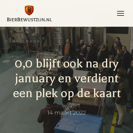
Naar
de
inhoud
KENNISBANK
0,0 blijft ook na dry
january en verdient
een plek op de kaart
14 maart 2022