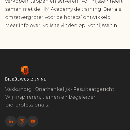
verkopen, tappen en serveren. Ivo Thijssen heeft
samen met de HM Academy de training ‘Bier als
omzetvergroter voor de horeca’ ontwikkeld.
Meer info over Ivo is te vinden op ivothijssen.nl.
Vakkundig · Onafhankelijk · Resultaatgericht.
Wij inspireren, trainen en begeleiden
bierprofessionals.