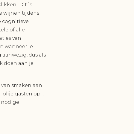
ikken! Dit is
 wijnen tijdens
e cognitieve
le of alle
aties van
en wanneer je
g aanwezig, dus als
uk doen aan je
en van smaken aan
r blije gasten op…
e nodige