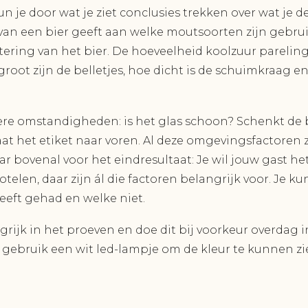
n je door wat je ziet conclusies trekken over wat je 
van een bier geeft aan welke moutsoorten zijn gebrui
iltering van het bier. De hoeveelheid koolzuur pareling
oot zijn de belletjes, hoe dicht is de schuimkraag en 
dere omstandigheden: is het glas schoon? Schenkt de
taat het etiket naar voren. Al deze omgevingsfactoren 
r bovenal voor het eindresultaat: Je wil jouw gast het
telen, daar zijn ál die factoren belangrijk voor. Je k
eeft gehad en welke niet.
ngrijk in het proeven en doe dit bij voorkeur overdag 
f gebruik een wit led-lampje om de kleur te kunnen z