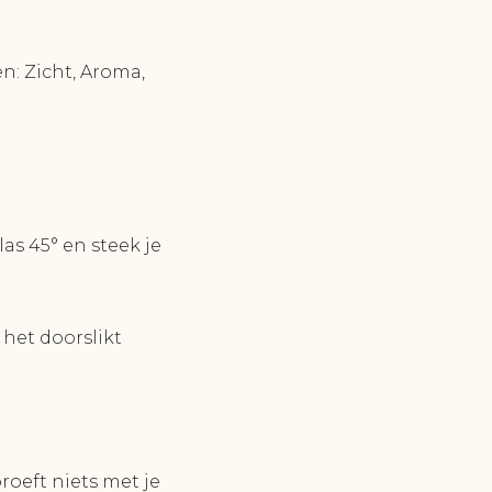
en: Zicht, Aroma,
as 45° en steek je
 het doorslikt
proeft niets met je