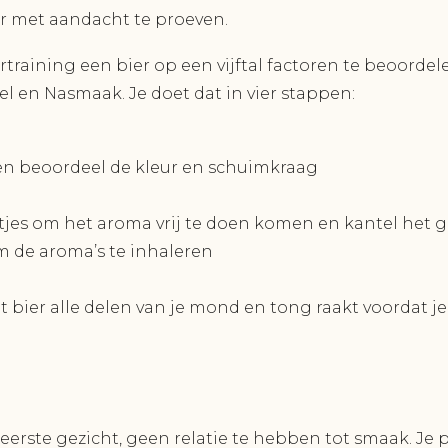
er met aandacht te proeven.
ertraining een bier op een vijftal factoren te beoordel
 en Nasmaak. Je doet dat in vier stappen:
 en beoordeel de kleur en schuimkraag
tjes om het aroma vrij te doen komen en kantel het gl
m de aroma’s te inhaleren
t bier alle delen van je mond en tong raakt voordat je
t eerste gezicht, geen relatie te hebben tot smaak. Je 