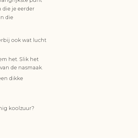
langrijkste punt
 die je eerder
jn die
rbij ook wat lucht
m het. Slik het
s van de nasmaak.
een dikke
inig koolzuur?