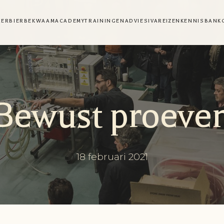
NER
BIERBEKWAAM
ACADEMY
TRAININGEN
ADVIES
IVA
REIZEN
KENNISBANK
Bewust proeve
18 februari 2021