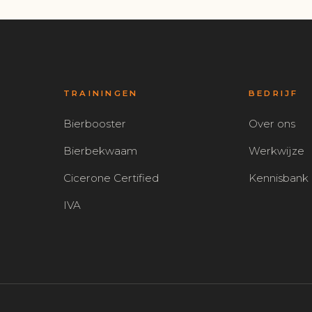
TRAININGEN
BEDRIJF
Bierbooster
Over ons
Bierbekwaam
Werkwijze
Cicerone Certified
Kennisbank
IVA