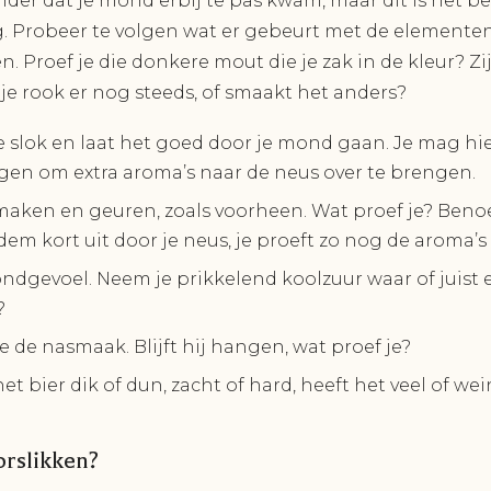
er dat je mond erbij te pas kwam, maar dit is het be
g. Probeer te volgen wat er gebeurt met de elementen
Proef je die donkere mout die je zak in de kleur? Zi
 je rook er nog steeds, of smaakt het anders?
 slok en laat het goed door je mond gaan. Je mag hie
gen om extra aroma’s naar de neus over te brengen.
maken en geuren, zoals voorheen. Wat proef je? Benoe
dem kort uit door je neus, je proeft zo nog de aroma’
ondgevoel. Neem je prikkelend koolzuur waar of juist 
?
e de nasmaak. Blijft hij hangen, wat proef je?
et bier dik of dun, zacht of hard, heeft het veel of we
orslikken?