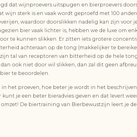
gd dat wijnproevers uitspugen en bierproevers doorsl
wijn sterk is en vaak wordt geproefd met 100 andere
verijen, waardoor doorslikken nadelig kan zijn voor j
ezien bier vaak lichter is, hebben we de luxe om enke
oor te kunnen slikken. Er zitten iets grotere concentr
tterheid achteraan op de tong (makkelijker te bereik
r zijn tal van receptoren van bitterheid op de hele ton
dan ook niet door wil slikken, dan zal dit geen afbre
ier te beoordelen.
 in het proeven, hoe beter je wordt in het beschrijv
r kunt je een beter bieradvies geven en dat levert wee
omzet! De biertraining van Bierbewustzijn leert je d