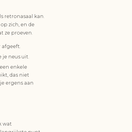
s retronasaal kan.
 op zich, en de
at ze proeven.
 afgeeft.
 je neus uit.
Geen enkele
ikt, das niet
 je ergens aan
k wat