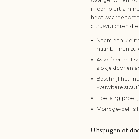
waargenomen, zond
in een biertrainin
hebt waargenomen. 
citrusvruchten die
Neem een kleine
naar binnen zui
Associeer met s
slokje door en a
Beschrijf het m
kouwbare stout
Hoe lang proef j
Mondgevoel. Is h
Uitspugen of do