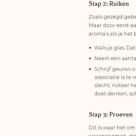
Stap 2: Ruiken
Zoals gezegd gebe
Maar door eerst aa
aroma’s als je het
Wals je glas. Da
Neem een aantal 
Schrijf geuren 
associatie is te 
slecht, noteer h
doet denken, sch
Stap 3: Proeven
Dit is waar het om