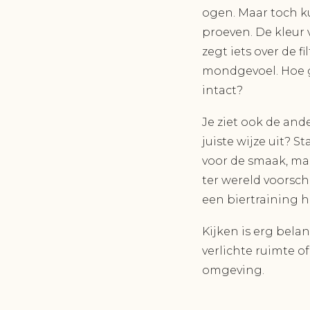
ogen. Maar toch ku
proeven. De kleur 
zegt iets over de f
mondgevoel. Hoe gr
intact?
Je ziet ook de an
juiste wijze uit? S
voor de smaak, maa
ter wereld voorscho
een biertraining h
Kijken is erg bela
verlichte ruimte o
omgeving.