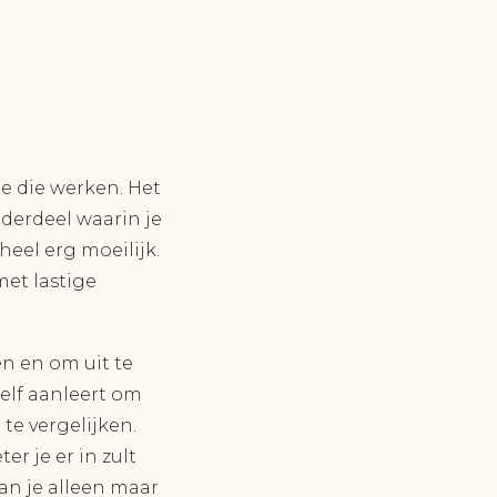
:
e die werken. Het
nderdeel waarin je
heel erg moeilijk.
et lastige
en en om uit te
elf aanleert om
te vergelijken.
r je er in zult
an je alleen maar