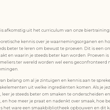
s afkomstig uit het curriculum van onze biertraining
eoretische kennis over je waarnemingsorganen en ho
eds beter te leren om bewust te proeven. Dit is een o
aakt en waarin je steeds beter kan worden. Proeven is 
mmeliers ter wereld worden wel eens geconfronteerd m
emingen.
 van belang om al je zintuigen en kennis aan te sprek
kelementen uit welke ingrediënten komen. Als je jez
 leer je steeds beter om smaken te onderscheiden en 
, en hoe meer je praat en nadenkt over smaak, hoe bete
ls het ware een smaakbibliotheek opbouwen en dit k