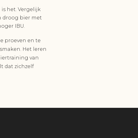
is het. Vergelijk
en droog bier met
hoger IBU.
te proeven en te
smaken. Het leren
biertraining van
t dat zichzelf