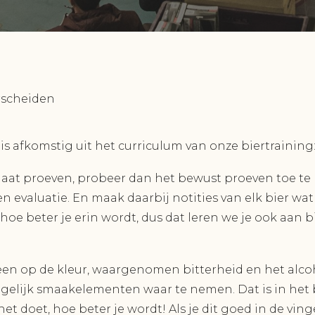
s afkomstig uit het curriculum van onze biertraining
n gaat proeven, probeer dan het bewust proeven toe te
 evaluatie. En maak daarbij notities van elk bier wat 
 hoe beter je erin wordt, dus dat leren we je ook aan b
lleen op de kleur, waargenomen bitterheid en het alc
gelijk smaakelementen waar te nemen. Dat is in het b
et doet, hoe beter je wordt! Als je dit goed in de ving