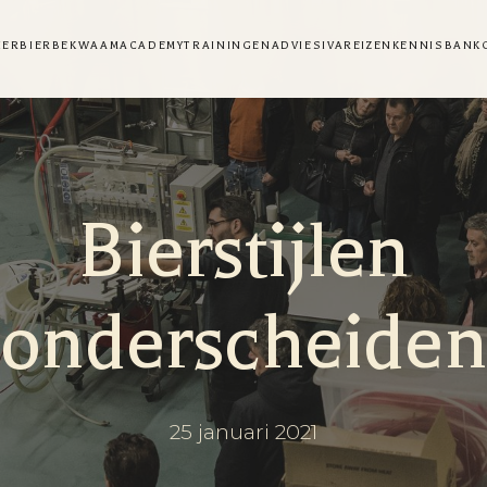
NER
BIERBEKWAAM
ACADEMY
TRAININGEN
ADVIES
IVA
REIZEN
KENNISBANK
Bierstijlen
onderscheiden
25 januari 2021