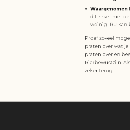
Waargenomen b
dit zeker met de
weinig IBU kan 
Proef zoveel mogel
praten over wat j
praten over en bes
Bierbewustzijn. Als
zeker terug.