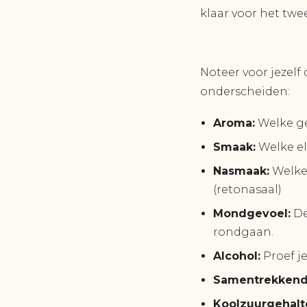
klaar voor het twe
Noteer voor jezelf
onderscheiden:
Aroma:
Welke ge
Smaak:
Welke el
Nasmaak:
Welke 
(retonasaal)
Mondgevoel:
De
rondgaan.
Alcohol:
Proef j
Samentrekkend
Koolzuurgehalt