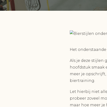
Het onderstaande i
Als je deze stijle
hoofdstuk smaak en
meer je opschrijft,
biertraining.
Let hierbij niet a
probeer zoveel mo
maar hoe meer je h