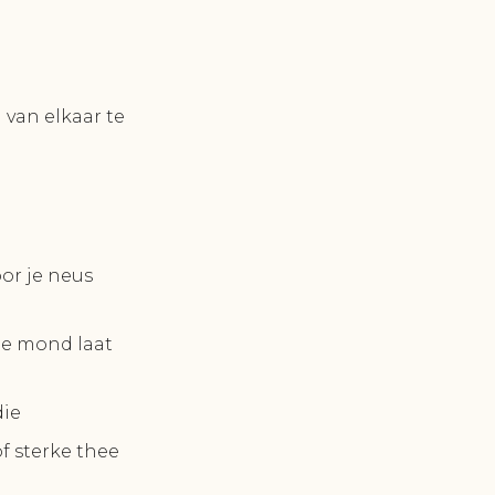
 van elkaar te
oor je neus
 je mond laat
die
f sterke thee