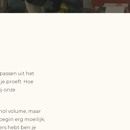
:
 passen uit het
je proeft. Hoe
ij onze
ohol volume, maar
egin erg moeilijk,
ers hebt ben je