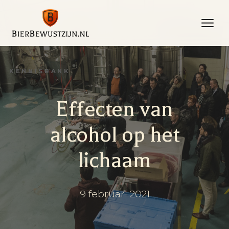
Naar
de
inhoud
KENNISBANK
Effecten van
alcohol op het
lichaam
9 februari 2021